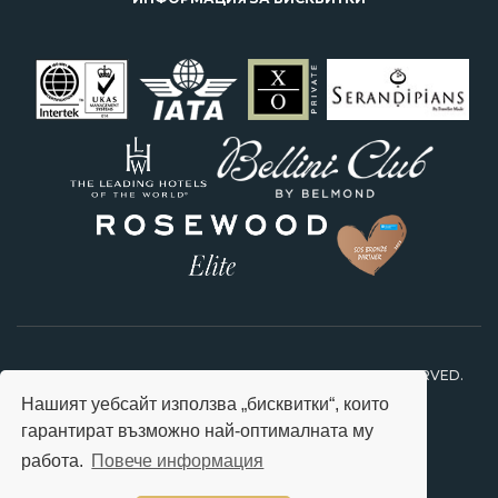
2026 © STARS TRAVEL FEEL SPECIAL. ALL RIGHTS RESERVED.
Нашият уебсайт използва „бисквитки“, които
гарантират възможно най-оптималната му
работа.
Повече информация