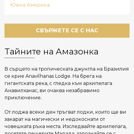
Южна Америка
СВЪРЖЕТЕ СЕ С НАС
Тайните на Амазонка
В сърцето на тропическата джунгла на Бразилия
се крие Anavilhanas Lodge. На брега на
гигантската река, с гледка към архипелага
Анавилханас, ви очаква незабравимо
приключение.
От лоджа всеки ден тръгват лодки, които ще ви
закарат на магически и недокоснати от
човешката ръка места. Изследвайте архипелага,
посетете пещерите Мадада, запознайте се с