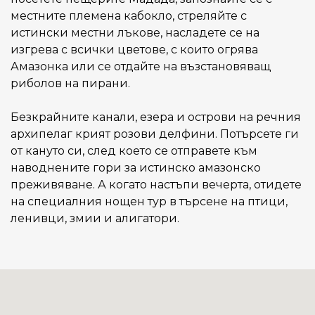
местните племена кабокло, стреляйте с
истински местни лъкове, насладете се на
изгрева с всички цветове, с които огрява
Амазонка или се отдайте на възстановяващ
риболов на пирани.
Безкрайните канали, езера и острови на речния
архипелаг крият розови делфини. Потърсете ги
от кануто си, след което се отправете към
наводнените гори за истинско амазонско
преживяване. А когато настъпи вечерта, отидете
на специалния нощен тур в търсене на птици,
ленивци, змии и алигатори.