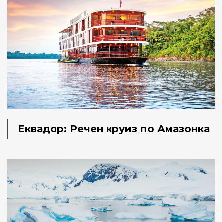
Еквадор: Речен круиз по Амазонка