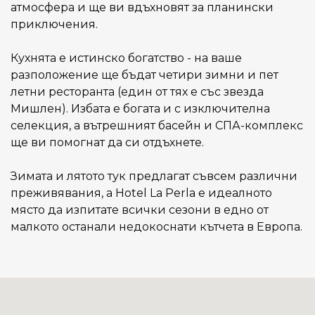
атмосфера и ще ви вдъхновят за планински
приключения.
Кухнята е истинско богатство - на ваше
разположение ще бъдат четири зимни и пет
летни ресторанта (един от тях е със звезда
Мишлен). Избата е богата и с изключителна
селекция, а вътрешният басейн и СПА-комплекс
ще ви помогнат да си отдъхнете.
Зимата и лятото тук предлагат съвсем различни
преживявания, а Hotel La Perla е идеалното
място да изпитате всички сезони в едно от
малкото останали недокоснати кътчета в Европа.