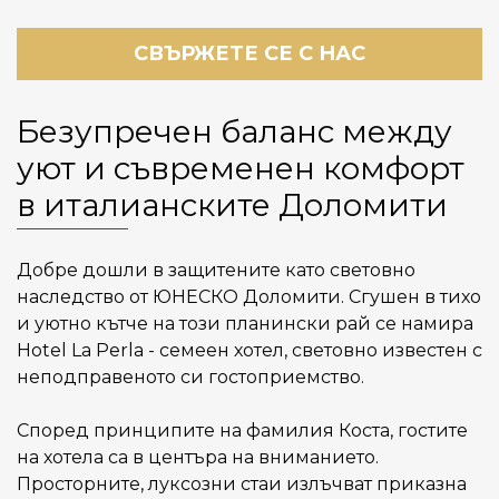
СВЪРЖЕТЕ СЕ С НАС
Безупречен баланс между
уют и съвременен комфорт
в италианските Доломити
Добре дошли в защитените като световно
наследство от ЮНЕСКО Доломити. Сгушен в тихо
и уютно кътче на този планински рай се намира
Hotel La Perla - семеен хотел, световно известен с
неподправеното си гостоприемство.
Според принципите на фамилия Коста, гостите
на хотела са в центъра на вниманието.
Просторните, луксозни стаи излъчват приказна