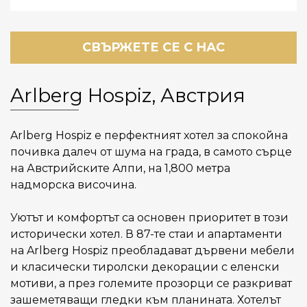
СВЪРЖЕТЕ СЕ С НАС
Arlberg Hospiz, Австрия
Arlberg Hospiz е перфектният хотел за спокойна
почивка далеч от шума на града, в самото сърце
на Австрийските Алпи, на 1,800 метра
надморска височина.
Уютът и комфортът са основен приоритет в този
исторически хотел. В 87-те стаи и апартаменти
на Arlberg Hospiz преобладават дървени мебели
и класически тиролски декорации с еленски
мотиви, а през големите прозорци се разкриват
зашеметяващи гледки към планината. Хотелът