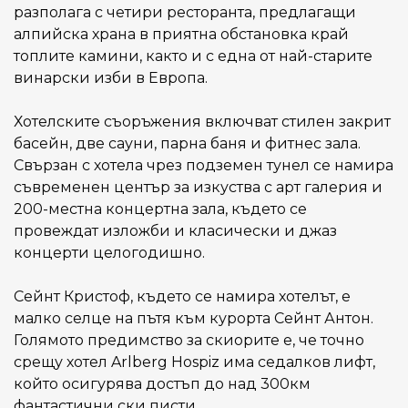
разполага с четири ресторанта, предлагащи
алпийска храна в приятна обстановка край
топлите камини, както и с една от най-старите
винарски изби в Европа.
Хотелските съоръжения включват стилен закрит
басейн, две сауни, парна баня и фитнес зала.
Свързан с хотела чрез подземен тунел се намира
съвременен център за изкуства с арт галерия и
200-местна концертна зала, където се
провеждат изложби и класически и джаз
концерти целогодишно.
Сейнт Кристоф, където се намира хотелът, е
малко селце на пътя към курорта Сейнт Антон.
Голямото предимство за скиорите е, че точно
срещу хотел Arlberg Hospiz има седалков лифт,
който осигурява достъп до над 300км
фантастични ски писти.