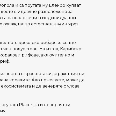
опола и съпругата му Еленор купват
, което е идеално разположено за
Inn са разположени в индивидуални
е охлаждат по естествен начин чрез
вателното креолско рибарско селце
ясъчен полуостров. На изток, Карибско
 коралови рифове, включително и
риф.
известна с красотата си, страхотния си
жава коралите. Ако пожелаете, може да
 екосистемата и да вечеряте с улова
а лагуната Placencia и невероятни
ия.