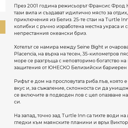
През 2001 година режисьорът Франсис Фрод К
тази вила и създават идилично място за отдих
приключения из Белиз. 25-те стаи на Turtle 
колибки с ръчно изработена местна украса и с
непрестанния океански бриз.
Хотелът се намира между Seine Bight и очаро
Placencia, на върха на тесен, 35-километров п
море се разгръща с неповторимо богатство на
защитения от ЮНЕСКО Белизийски бариерен 
Рифът е дом на прословутата риба лъв, която е 
вкус и, за съжаление, склонноста си да унищо
се включите в подводен лов с цел опазване на
си.
На запад, точно зад Turtle Inn са тихте води н
гледки към маянските планини и връх Виктор