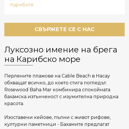
Карибите
СВЪРЖЕТЕ СЕ С НАС
Луксозно имение на брега
на Карибско море
Перлените плажове на Cable Beach в Насау
обхващат всичко, до което стига погледът.
Rosewood Baha Mar комбинира спокойната
бахамска изтънченост с изумителна природна
красота.
Изоставени кейове, пълни с живот рифове,
културни паметници - Бахамите предлагат