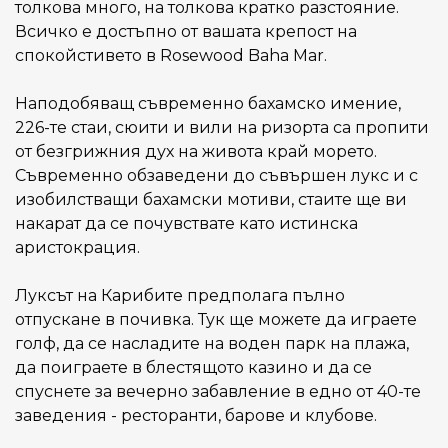
толкова много, на толкова кратко разстояние.
Всичко е достъпно от вашата крепост на
спокойстивето в Rosewood Baha Mar.
Наподобяващ съвременно бахамско имение,
226-те стаи, сюити и вили на ризорта са пропити
от безгрижния дух на живота край морето.
Съвременно обзаведени до съвършен лукс и с
изобилстващи бахамски мотиви, стаите ще ви
накарат да се почувствате като истинска
аристокрация.
Луксът на Карибите предполага пълно
отпускане в почивка. Тук ще можете да играете
голф, да се насладите на воден парк на плажа,
да поиграете в блестящото казино и да се
спуснете за вечерно забавление в едно от 40-те
заведения - ресторанти, барове и клубове.