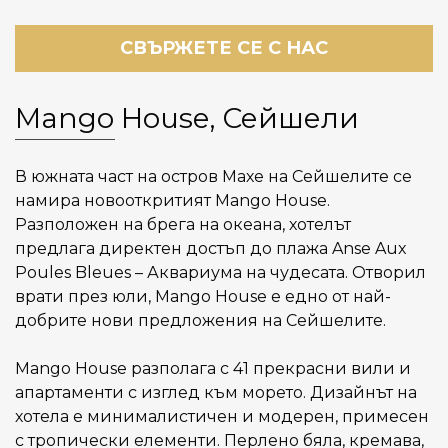
СВЪРЖЕТЕ СЕ С НАС
Mango House, Сейшели
В южната част на остров Махе на Сейшелите се
намира новооткритият Mango House.
Разположен на брега на океана, хотелът
предлага директен достъп до плажа Anse Aux
Poules Bleues – Аквариума на чудесата. Отворил
врати през юли, Mango House е едно от най-
добрите нови предложения на Сейшелите.
Mango House разполага с 41 прекрасни вили и
апартаменти с изглед към морето. Дизайнът на
хотела е минималистичен и модерен, примесен
с тропически елементи. Перлено бяла, кремава,