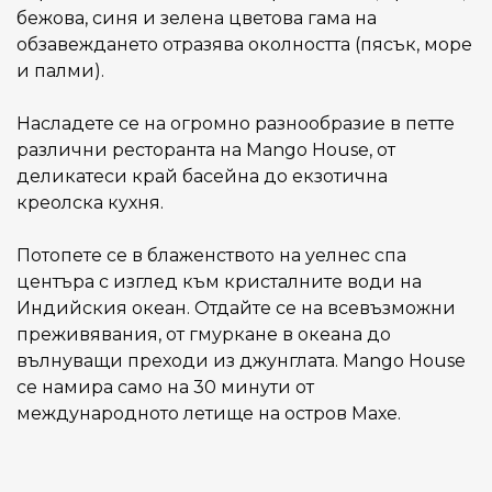
бежова, синя и зелена цветова гама на
обзавеждането отразява околността (пясък, море
и палми).
Насладете се на огромно разнообразие в петте
различни ресторанта на Mango House, от
деликатеси край басейна до екзотична
креолска кухня.
Потопете се в блаженството на уелнес спа
центъра с изглед към кристалните води на
Индийския океан. Отдайте се на всевъзможни
преживявания, от гмуркане в океана до
вълнуващи преходи из джунглата. Mango House
се намира само на 30 минути от
международното летище на остров Махе.