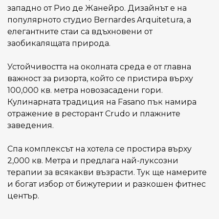
западно от Рио де Жанейро. Дизайнът е на
популярното студио Bernardes Arquitetura, а
елегантните стаи са вдъхновени от
заобикалящата природа.
Устойчивостта на околната среда е от главна
важност за ризорта, който се пристира върху
100,000 кв. метра новозасадени гори.
Кулинарната традиция на Fasano пък намира
отражение в ресторант Crudo и плажните
заведения.
Спа комплексът на хотела се простира върху
2,000 кв. Метра и предлага най-луксозни
терапии за всякакви възрасти. Тук ще намерите
и богат избор от бижутерии и разкошен фитнес
център.