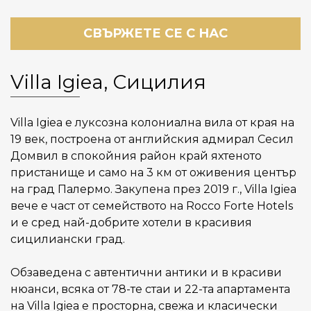
СВЪРЖЕТЕ СЕ С НАС
Villa Igiea, Сицилия
Villa Igiea е луксозна колониална вила от края на
19 век, построена от английския адмирал Сесил
Домвил в спокойния район край яхтеното
пристанище и само на 3 км от оживения център
на град Палермо. Закупена през 2019 г., Villa Igiea
вече е част от семейството на Rocco Forte Hotels
и е сред най-добрите хотели в красивия
сицилиански град.
Обзаведена с автентични антики и в красиви
нюанси, всяка от 78-те стаи и 22-та апартамента
на Villa Igiea е просторна, свежа и класически