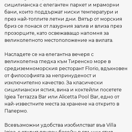
сицилианска с елегантен паркет и мраморни
бани, които поддържат ниски температури и
през най-топлите летни дни. Вятър от морския
бриз се понася от лазурния залив и влиза през
прозорците, като освежаващо напомня за
великолепното местоположение на вилата.
Насладете се на елегантна вечеря с
великолепна гледка към Тиренско море в
средиземноморския ресторант Florio, вдъхновен
от философията за непринуденост и
изключително качество. За класически
сицилиански ястия, вина и коктейли посетете
Igiea Terrazza Bar или Alicetta Pool Bar, едно от
най-известните места за хранене на открито в
Палермо.
Всевъзможни удобства изобилстват във Villa