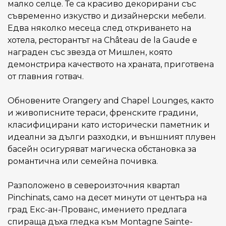
малко селце. Те са красиво декорирани със
съвременно изкуство и дизайнерски мебели.
Едва няколко месеца след откриването на
хотела, ресторантът на Château de la Gaude е
награден със звезда от Мишлен, която
демонстрира качеството на храната, приготвена
от главния готвач.
Обновените Orangery and Chapel Lounges, както
и живописните тераси, френските градини,
класифицирани като исторически паметник и
идеални за дълги разходки, и външният плувен
басейн осигуряват магическа обстановка за
романтична или семейна почивка.
Разположено в североизточния квартал
Pinchinats, само на десет минути от центъра на
град Екс-ан-Прованс, имението предлага
спираща дъха гледка към Montagne Sainte-