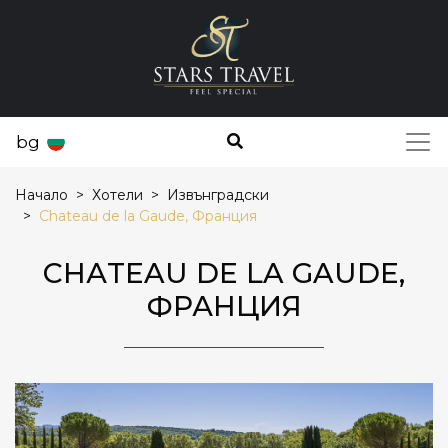
bg
Начало
Хотели
Извънградски
Chаteau de la Gaude, Франция
CHАTEAU DE LA GAUDE,
ФРАНЦИЯ