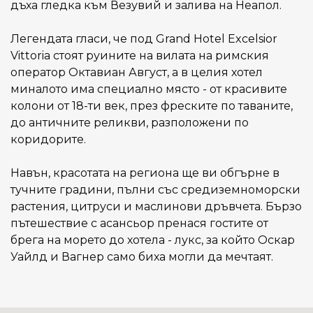
дъха гледка към Везувий и залива на Неапол.
Легендата гласи, че под Grand Hotel Excelsior
Vittoria стоят руините на вилата на римския
оператор Октавиан Август, а в целия хотел
миналото има специално място - от красивите
колони от 18-ти век, през фреските по таваните,
до античните реликви, разположени по
коридорите.
Навън, красотата на региона ще ви обгърне в
тучните градини, пълни със средиземноморски
растения, цитруси и маслинови дръвчета. Бързо
пътешествие с асансьор пренася гостите от
брега на морето до хотела - лукс, за който Оскар
Уайлд и Вагнер само биха могли да мечтаят.