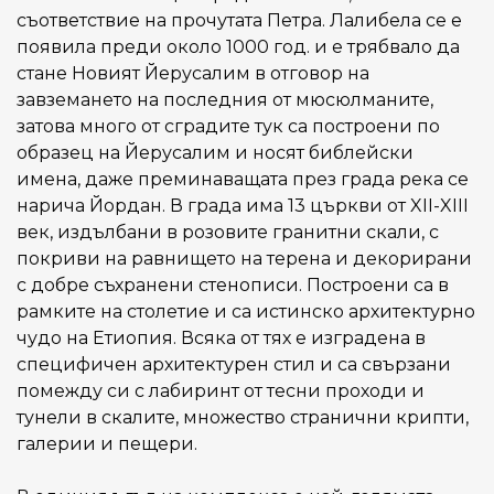
съответствие на прочутата Петра. Лалибела се е
появила преди около 1000 год. и е трябвало да
стане Новият Йерусалим в отговор на
завземането на последния от мюсюлманите,
затова много от сградите тук са построени по
образец на Йерусалим и носят библейски
имена, даже преминаващата през града река се
нарича Йордан. В града има 13 църкви от XII-XIII
век, издълбани в розовите гранитни скали, с
покриви на равнището на терена и декорирани
с добре съхранени стенописи. Построени са в
рамките на столетие и са истинско архитектурно
чудо на Етиопия. Всяка от тях е изградена в
специфичен архитектурен стил и са свързани
помежду си с лабиринт от тесни проходи и
тунели в скалите, множество странични крипти,
галерии и пещери.