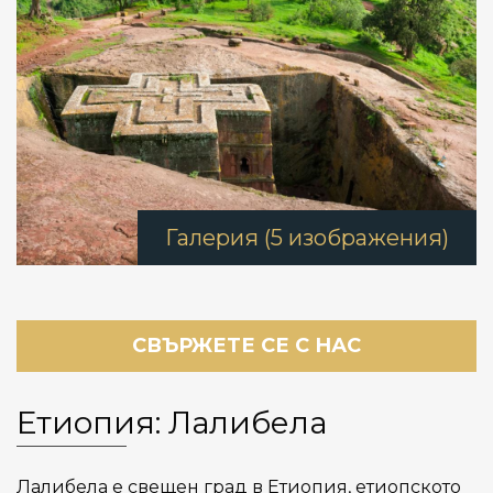
Галерия (5 изображения)
СВЪРЖЕТЕ СЕ С НАС
Етиопия: Лалибела
Лалибела e свещен град в Етиопия, етиопското