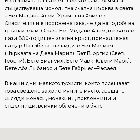
В единия ъгъл на комплекса е най-голямата
съществуваща монолитна скална църква в света
– Бет Медане Алем (Храмът на Христос
Спасителя) и е построена така, че да наподобява
гръцки храм. Освен Бет Медане Алем, в която се
пази 800-годишен златен кръст, принадлежал
на цар Лалибела, ще видите Бет Мариам
(Църквата на Дева Мария), Бет Гиоргис (Свети
Георги), Бете Емануил, Бете Марк, (Свети Марк),
Бете Аба Либанос и Бете Габриел–Рафаел.
В наши дни, малкото туристи, които посещават
това свещено за християните място, срещат с
хиляди монаси, монахини, поклонници и
отшелници, всички облечени в бяло.